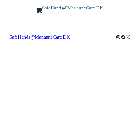
Instagram
Facebook
X
SafeHands@MarianneCare.DK