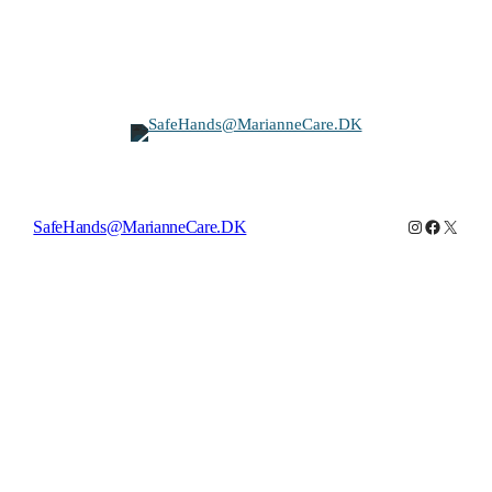
Instagram
Facebook
X
SafeHands@MarianneCare.DK