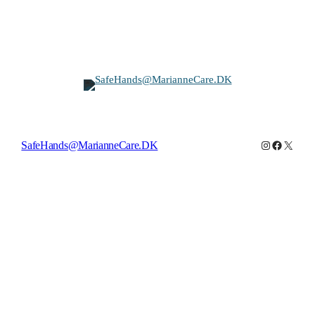
Instagram
Facebook
X
SafeHands@MarianneCare.DK